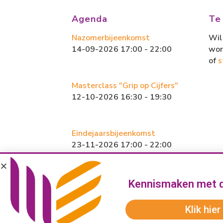
b
o
l
n
Agenda
Te
o
d
Nazomerbijeenkomst
Wil 
ok
o
14-09-2026 17:00 - 22:00
wor
n
of
s
Masterclass "Grip op Cijfers"
12-10-2026 16:30 - 19:30
Eindejaarsbijeenkomst
23-11-2026 17:00 - 22:00
Kennismaken met 
Klik hier
©
2026 Masters Of Business Amersfoor