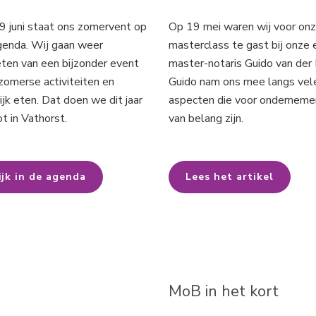
9 juni staat ons zomervent op
Op 19 mei waren wij voor on
genda. Wij gaan weer
masterclass te gast bij onze 
eten van een bijzonder event
master-notaris Guido van der 
zomerse activiteiten en
Guido nam ons mee langs vel
ijk eten. Dat doen we dit jaar
aspecten die voor onderneme
ot in Vathorst.
van belang zijn.
ijk in de agenda
Lees het artikel
MoB in het kort