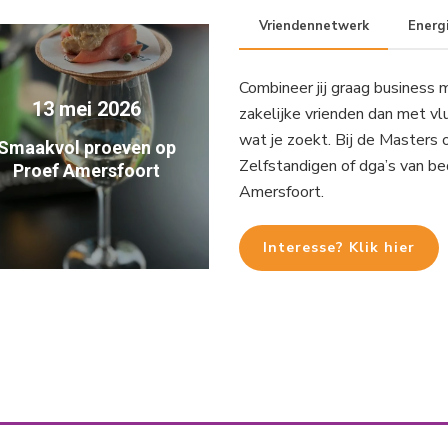
Vriendennetwerk
Energ
Combineer jij graag business
13 mei 2026
zakelijke vrienden dan met vl
wat je zoekt. Bij de Masters 
Smaakvol proeven op
Zelfstandigen of dga’s van bed
Proef Amersfoort
Amersfoort.
Interesse? Klik hier