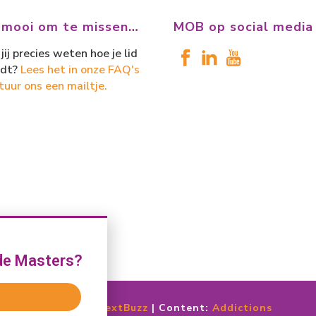
 mooi om te missen…
MOB op social media
jij precies weten hoe je lid
dt?
Lees het in onze FAQ's
tuur ons een mailtje.
de Masters?
t | Techniek door
NextBuzz
| Content:
Addictions