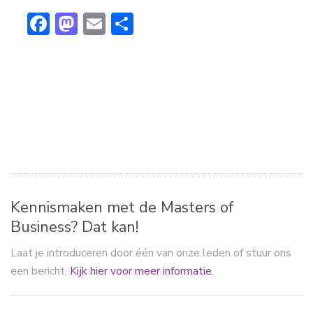
F
M
E
D
ac
a
m
el
e
st
ai
e
b
o
l
n
o
d
ok
o
n
Kennismaken met de Masters of
Business? Dat kan!
Laat je introduceren door één van onze leden of stuur ons
een bericht.
Kijk hier voor meer informatie.