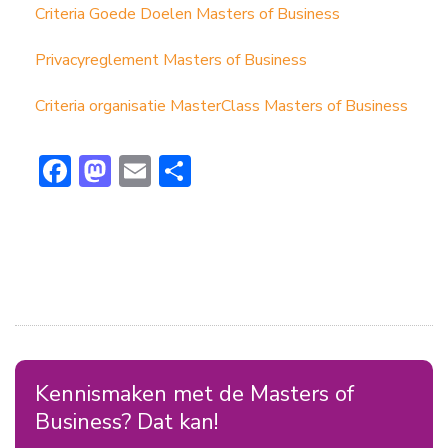
Criteria Goede Doelen Masters of Business
Privacyreglement Masters of Business
Criteria organisatie MasterClass Masters of Business
F
M
E
D
ac
a
m
el
e
st
ai
e
b
o
l
n
o
d
ok
o
n
Kennismaken met de Masters of
Business? Dat kan!