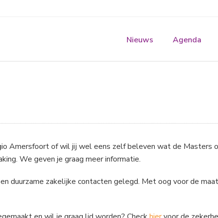
Nieuws
Agenda
egio Amersfoort of wil jij wel eens zelf beleven wat de Masters 
king. We geven je graag meer informatie.
en duurzame zakelijke contacten gelegd. Met oog voor de maat
eegemaakt en wil je graag lid worden? Check
hier
voor de zekerhe