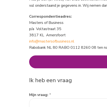
vul onderstaand je gegevens in. Wij nemen dan
Correspondentieadres:
Masters of Business
p/a Voltastraat 35
3817 KL Amersfoort
info@mastersofbusiness.nl
Rabobank NL 80 RABO 0112 8260 08 ten nam
Ik heb een vraag
Ik
Mijn vraag:
*
heb
een