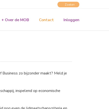
+ Over de MOB
Contact
Inloggen
of Business zo bijzonder maakt? Meld je
schappij, inspelend op economische
id nog even de lidmaatschapscriteria en