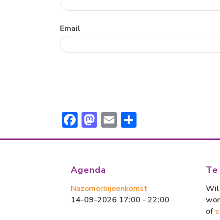
vraag
Email
F
M
E
D
ac
a
m
el
e
st
ai
e
b
o
l
n
Agenda
Te
o
d
Nazomerbijeenkomst
Wil 
ok
o
14-09-2026 17:00 - 22:00
wor
n
of
s