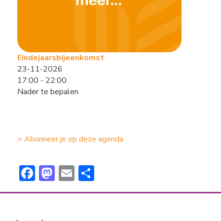
Eindejaarsbijeenkomst
23-11-2026
17:00 - 22:00
Nader te bepalen
> Abonneer je op deze agenda
F
M
E
D
ac
a
m
el
e
st
ai
e
b
o
l
n