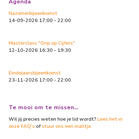
Agenda
o
d
Nazomerbijeenkomst
ok
o
14-09-2026 17:00 - 22:00
n
Masterclass "Grip op Cijfers"
12-10-2026 16:30 - 19:30
Eindejaarsbijeenkomst
23-11-2026 17:00 - 22:00
Te mooi om te missen…
Wil jij precies weten hoe je lid wordt?
Lees het in
onze FAQ's
of
stuur ons een mailtje.