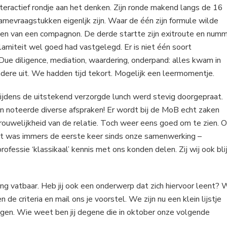
eractief rondje aan het denken. Zijn ronde makend langs de 16
amevraagstukken eigenljk zijn. Waar de één zijn formule wilde
en van een compagnon. De derde startte zijn exitroute en num
calamiteit wel goed had vastgelegd. Er is niet één soort
Due diligence, mediation, waardering, onderpand: alles kwam in
ndere uit. We hadden tijd tekort. Mogelijk een leermomentje.
ijdens de uitstekend verzorgde lunch werd stevig doorgepraat.
n noteerde diverse afspraken! Er wordt bij de MoB echt zaken
trouwelijkheid van de relatie. Toch weer eens goed om te zien. 
it was immers de eerste keer sinds onze samenwerking –
rofessie ‘klassikaal’ kennis met ons konden delen. Zij wij ook bli
ling vatbaar. Heb jij ook een onderwerp dat zich hiervoor leent? 
de criteria en mail ons je voorstel. We zijn nu een klein lijstje
en. Wie weet ben jij degene die in oktober onze volgende