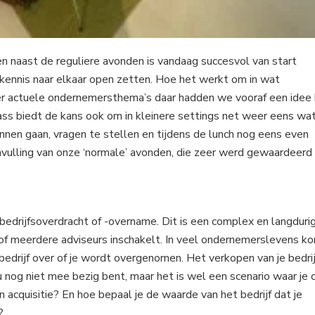
n naast de reguliere avonden is vandaag succesvol van start
kennis naar elkaar open zetten. Hoe het werkt om in wat
r actuele ondernemersthema’s daar hadden we vooraf een idee b
ass biedt de kans ook om in kleinere settings net weer eens wa
nnen gaan, vragen te stellen en tijdens de lunch nog eens even
anvulling van onze ‘normale’ avonden, die zeer werd gewaardeerd
bedrijfsoverdracht of -overname. Dit is een complex en langduri
f meerdere adviseurs inschakelt. In veel ondernemerslevens k
 bedrijf over of je wordt overgenomen. Het verkopen van je bedrij
u nog niet mee bezig bent, maar het is wel een scenario waar je 
n acquisitie? En hoe bepaal je de waarde van het bedrijf dat je
?