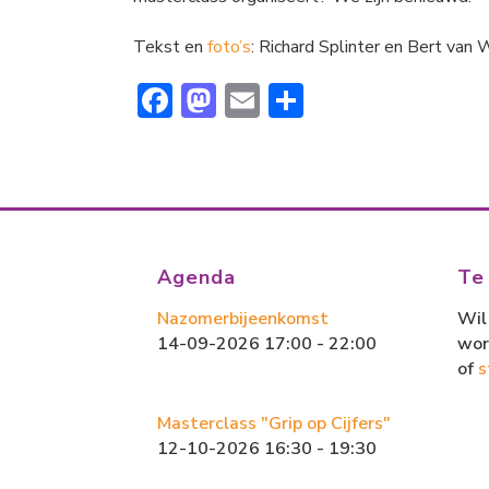
Tekst en
foto’s
: Richard Splinter en Bert van
F
M
E
D
ac
a
m
el
e
st
ai
e
b
o
l
n
o
d
ok
o
Agenda
Te
n
Nazomerbijeenkomst
Wil 
14-09-2026 17:00 - 22:00
wor
of
s
Masterclass "Grip op Cijfers"
12-10-2026 16:30 - 19:30