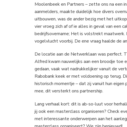
Moolenbeek en Partners – zette ons na een int
aanmelders, maakte duidelijk hoe divers overn
uitbouwen, was de ander bezig met het uitkop
vier vroeg zich af of ie alles in geval van een 
bedrijfsovername; Het is volstrekt maatwerk. 
vogelvlucht voorbij. De ene vraag haalde de a
De locatie aan de Netwerklaan was perfect. T
Alfred kwam nauwelijks aan een broodje toe e
gedaan, vaak wat nadrukkelijker vanuit de ver
Rabobank keek er met voldoening op terug. D
historisch momentje – dat zij vanuit hun eigen p
mee, dit versterkt ons partnership.
Lang verhaal kort: dit is ab-so-luut voor herha
jij ook een masterclass organiseren? Check even 
met interessante onderwerpen aan het aanlegg
masterclass organiseert? We zijn benieuwd!