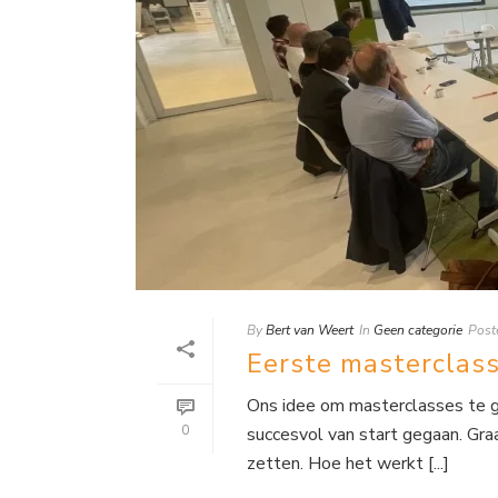
By
Bert van Weert
In
Geen categorie
Post
Eerste masterclass
Ons idee om masterclasses te g
0
succesvol van start gegaan. Gra
zetten. Hoe het werkt [...]