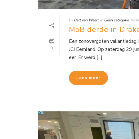
By
Bert van Weert
In
Geen categorie
Post
MoB derde in Drak
Een zonovergoten vakantiedag i
0
JCI Eemland. Op zaterdag 29 ju
eer. Er werd [...]
Lees meer