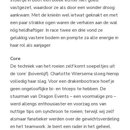
stoeltje in boot één bleek echter niet goed
vastgezet, waardoor ze als door een wonder droog
aankwam. Met de knieën wel ietwat geknakt en met
een paar strakke ogen waren de verhalen aan de wal
nóg heldhaftiger. In race twee en drie vond ze
gelukkig vastere bodem en pompte za alle energie in
haar rol als aanjager.
Core
De techniek van het roeien zelf komt soepeltjes uit
de ‘core’ (bovenlijf). Charlotte Wiersema sloeg hierop
volledig haar slag. Voor een drakenbootrace hoef je
geen ongelooflijke bi- en triceps te hebben. De
stuurman van Dragon Events – een voormalige pro –
werd allengs enthousiaster en voorzag ons van
nuttige tips om synchroon te roeien, terwijl wij zelf
alsmaar fanatieker werden over de gewichtsverdeling
en het teamwork. Je bent een rader in het geheel,