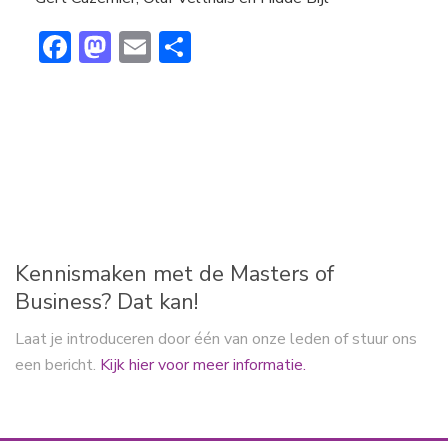
F
M
E
D
ac
a
m
el
e
st
ai
e
b
o
l
n
o
d
ok
o
n
Kennismaken met de Masters of
Business? Dat kan!
Laat je introduceren door één van onze leden of stuur ons
een bericht.
Kijk hier voor meer informatie.