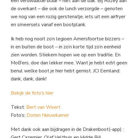
een verdwaalde blaar – niet aan de bak. Bij Rozey aan
de overkant – die ook de lunch verzorgde – genoten
we nog van een rozig gerstenatje, iets uit een airfryer
en smeersels vanaf een bootplank.
Ik heb nog nooit zo’n legioen Amersfoortse bizzers –
in en buiten de boot – in zo’n korte tijd zo’n eenheid
zien worden. Stiekem hopen we op een traditie. En
MoB’ers, doe dan lekker mee. Want je hebt echt geen
benul welke boot je hier hebt gemist. JCI Eemland:
dank, dank, dank!
Bekijk de foto’s hier
Tekst:
Bert van Weert
Foto’s:
Dorien Nieuwkamer
Met dank ook aan bijdragen in de Drakenboot(-app) :
Gert Cazemier, Olaf Velthuis en Hidde Bijl