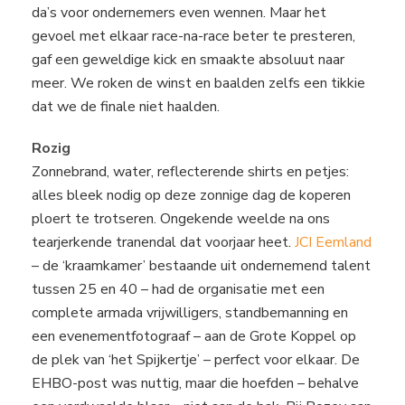
da’s voor ondernemers even wennen. Maar het
gevoel met elkaar race-na-race beter te presteren,
gaf een geweldige kick en smaakte absoluut naar
meer. We roken de winst en baalden zelfs een tikkie
dat we de finale niet haalden.
Rozig
Zonnebrand, water, reflecterende shirts en petjes:
alles bleek nodig op deze zonnige dag de koperen
ploert te trotseren. Ongekende weelde na ons
tearjerkende tranendal dat voorjaar heet.
JCI Eemland
– de ‘kraamkamer’ bestaande uit ondernemend talent
tussen 25 en 40 – had de organisatie met een
complete armada vrijwilligers, standbemanning en
een evenementfotograaf – aan de Grote Koppel op
de plek van ‘het Spijkertje’ – perfect voor elkaar. De
EHBO-post was nuttig, maar die hoefden – behalve