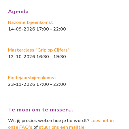
o
d
ok
o
Agenda
n
Nazomerbijeenkomst
14-09-2026 17:00 - 22:00
Masterclass "Grip op Cijfers"
12-10-2026 16:30 - 19:30
Eindejaarsbijeenkomst
23-11-2026 17:00 - 22:00
Te mooi om te missen…
Wil jij precies weten hoe je lid wordt?
Lees het in
onze FAQ's
of
stuur ons een mailtje.