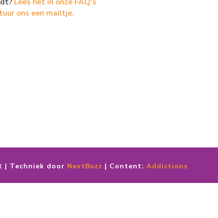
dt?
Lees het in onze FAQ's
tuur ons een mailtje.
t | Techniek door
NextBuzz
| Content:
Addictions