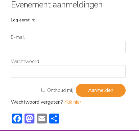
Evenement aanmeldingen
Log eerst in:
E-mail
Wachtwoord
Onthoud mij
Wachtwoord vergeten?
Klik hier
F
M
E
D
ac
a
m
el
e
st
ai
e