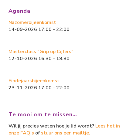
b
o
l
n
Agenda
o
d
Nazomerbijeenkomst
ok
o
14-09-2026 17:00 - 22:00
n
Masterclass "Grip op Cijfers"
12-10-2026 16:30 - 19:30
Eindejaarsbijeenkomst
23-11-2026 17:00 - 22:00
Te mooi om te missen…
Wil jij precies weten hoe je lid wordt?
Lees het in
onze FAQ's
of
stuur ons een mailtje.