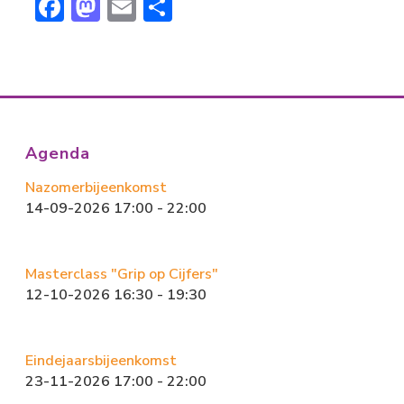
F
M
E
D
ac
a
m
el
e
st
ai
e
b
o
l
n
o
d
ok
o
Agenda
n
Nazomerbijeenkomst
14-09-2026 17:00 - 22:00
Masterclass "Grip op Cijfers"
12-10-2026 16:30 - 19:30
Eindejaarsbijeenkomst
23-11-2026 17:00 - 22:00