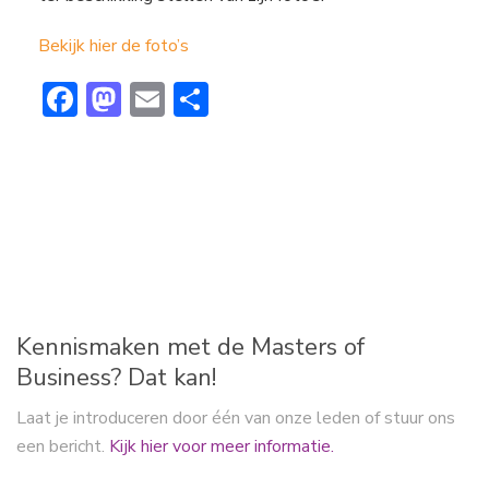
Bekijk hier de foto’s
F
M
E
D
ac
a
m
el
e
st
ai
e
b
o
l
n
o
d
ok
o
n
Kennismaken met de Masters of
Business? Dat kan!
Laat je introduceren door één van onze leden of stuur ons
een bericht.
Kijk hier voor meer informatie.