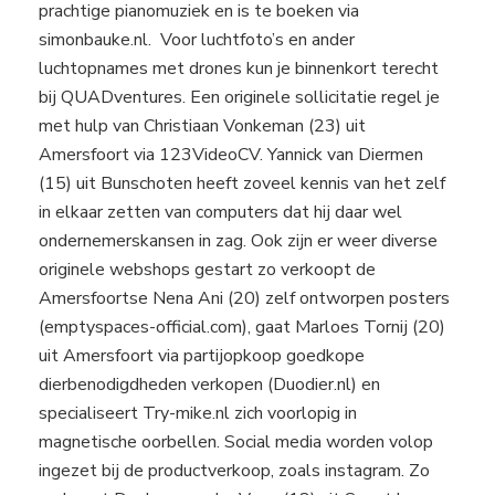
prachtige pianomuziek en is te boeken via
simonbauke.nl. Voor luchtfoto’s en ander
luchtopnames met drones kun je binnenkort terecht
bij QUADventures. Een originele sollicitatie regel je
met hulp van Christiaan Vonkeman (23) uit
Amersfoort via 123VideoCV. Yannick van Diermen
(15) uit Bunschoten heeft zoveel kennis van het zelf
in elkaar zetten van computers dat hij daar wel
ondernemerskansen in zag. Ook zijn er weer diverse
originele webshops gestart zo verkoopt de
Amersfoortse Nena Ani (20) zelf ontworpen posters
(emptyspaces-official.com), gaat Marloes Tornij (20)
uit Amersfoort via partijopkoop goedkope
dierbenodigdheden verkopen (Duodier.nl) en
specialiseert Try-mike.nl zich voorlopig in
magnetische oorbellen. Social media worden volop
ingezet bij de productverkoop, zoals instagram. Zo