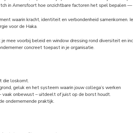
utch in Amersfoort hoe onzichtbare factoren het spel bepalen — e
oment waarin kracht, identiteit en verbondenheid samenkomen. 
rgie voor de Haka.
e mee voorbij beleid en window dressing rond diversiteit en in
ondernemer concreet toepast in je organisatie.
t die loskomt.
rgrond, geluk en het systeem waarin jouw collega’s werken
 vaak onbewust – uitdeelt of juist op de borst houdt.
 de ondernemende praktijk.