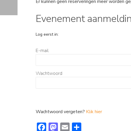
Er kunnen geen reserveringen meer worden ge
Evenement aanmeldi
Log eerst in:
E-mail
Wachtwoord
Wachtwoord vergeten?
Klik hier
F
M
E
D