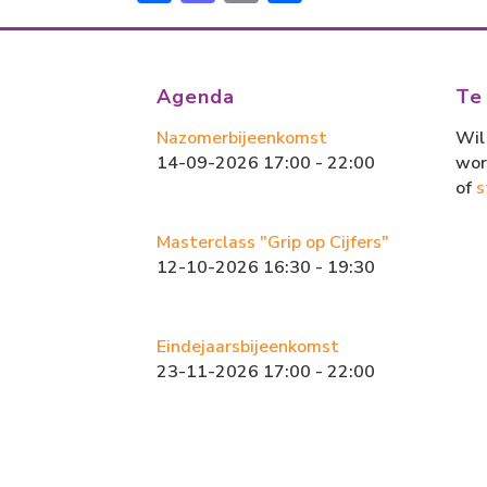
ac
a
m
el
e
st
ai
e
b
o
l
n
Agenda
Te
o
d
Nazomerbijeenkomst
Wil 
ok
o
14-09-2026 17:00 - 22:00
wor
n
of
s
Masterclass "Grip op Cijfers"
12-10-2026 16:30 - 19:30
Eindejaarsbijeenkomst
23-11-2026 17:00 - 22:00