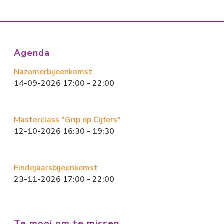
e
st
ai
e
b
o
l
n
o
d
ok
o
Agenda
n
Nazomerbijeenkomst
14-09-2026 17:00 - 22:00
Masterclass "Grip op Cijfers"
12-10-2026 16:30 - 19:30
Eindejaarsbijeenkomst
23-11-2026 17:00 - 22:00
Te mooi om te missen…