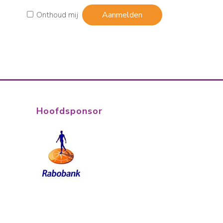
Onthoud mij
Hoofdsponsor