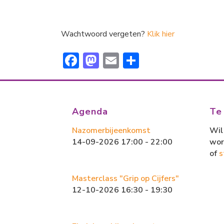
Wachtwoord vergeten?
Klik hier
F
M
E
D
ac
a
m
el
e
st
ai
e
b
o
l
n
Agenda
Te
o
d
Nazomerbijeenkomst
Wil 
ok
o
14-09-2026 17:00 - 22:00
wor
n
of
s
Masterclass "Grip op Cijfers"
12-10-2026 16:30 - 19:30