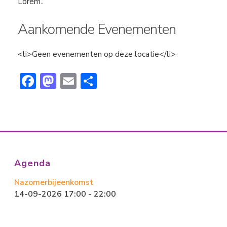
Lorem..
Aankomende Evenementen
<li>Geen evenementen op deze locatie</li>
F
M
E
D
ac
a
m
el
e
st
ai
e
b
o
l
n
o
d
ok
o
Agenda
n
Nazomerbijeenkomst
14-09-2026 17:00 - 22:00