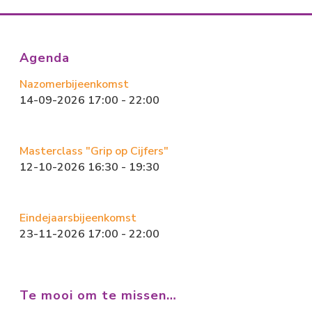
b
o
l
n
o
d
ok
o
Agenda
n
Nazomerbijeenkomst
14-09-2026 17:00 - 22:00
Masterclass "Grip op Cijfers"
12-10-2026 16:30 - 19:30
Eindejaarsbijeenkomst
23-11-2026 17:00 - 22:00
Te mooi om te missen…