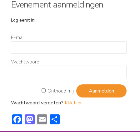
Evenement aanmeldingen
Log eerst in:
E-mail
Wachtwoord
Onthoud mij
Wachtwoord vergeten?
Klik hier
F
M
E
D
ac
a
m
el
e
st
ai
e