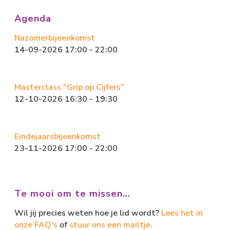
b
o
l
n
Agenda
o
d
Nazomerbijeenkomst
ok
o
14-09-2026 17:00 - 22:00
n
Masterclass "Grip op Cijfers"
12-10-2026 16:30 - 19:30
Eindejaarsbijeenkomst
23-11-2026 17:00 - 22:00
Te mooi om te missen…
Wil jij precies weten hoe je lid wordt?
Lees het in
onze FAQ's
of
stuur ons een mailtje.