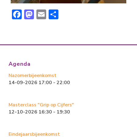
F
M
E
D
ac
a
m
el
e
st
ai
e
b
o
l
n
o
d
ok
o
Agenda
n
Nazomerbijeenkomst
14-09-2026 17:00 - 22:00
Masterclass "Grip op Cijfers"
12-10-2026 16:30 - 19:30
Eindejaarsbijeenkomst