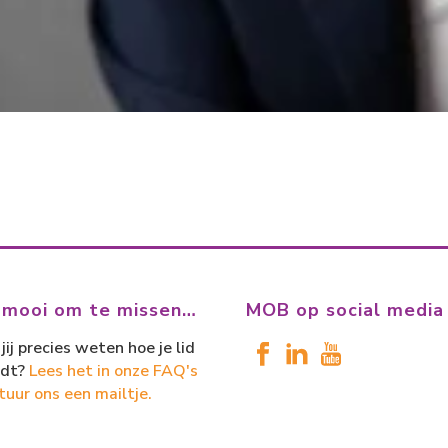
 mooi om te missen…
MOB op social media
jij precies weten hoe je lid
dt?
Lees het in onze FAQ's
tuur ons een mailtje.