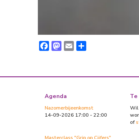
F
M
E
D
ac
a
m
el
e
st
ai
e
b
o
l
n
o
d
ok
o
Agenda
Te
n
Nazomerbijeenkomst
Wil 
14-09-2026 17:00 - 22:00
wor
of
s
Masterclass "Grip op Cijfers"