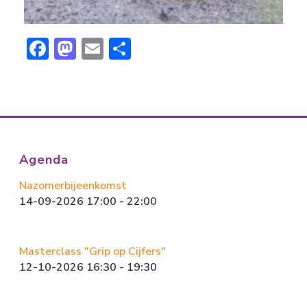
F
M
E
D
ac
a
m
el
e
st
ai
e
b
o
l
n
o
d
ok
o
Agenda
n
Nazomerbijeenkomst
14-09-2026 17:00 - 22:00
Masterclass "Grip op Cijfers"
12-10-2026 16:30 - 19:30