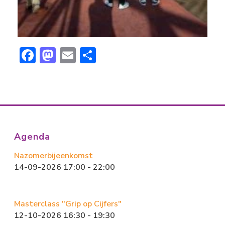
F
M
E
D
ac
a
m
el
e
st
ai
e
b
o
l
n
o
d
ok
o
Agenda
n
Nazomerbijeenkomst
14-09-2026 17:00 - 22:00
Masterclass "Grip op Cijfers"
12-10-2026 16:30 - 19:30