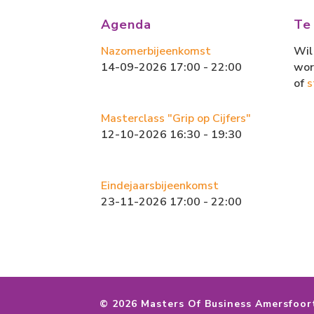
o
d
ok
o
Agenda
Te
n
Nazomerbijeenkomst
Wil 
14-09-2026 17:00 - 22:00
wor
of
s
Masterclass "Grip op Cijfers"
12-10-2026 16:30 - 19:30
Eindejaarsbijeenkomst
23-11-2026 17:00 - 22:00
©
2026 Masters Of Business Amersfoor