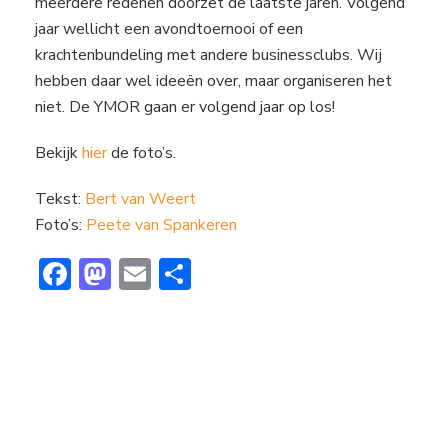
meerdere redenen doorzet de laatste jaren. Volgend
jaar wellicht een avondtoernooi of een
krachtenbundeling met andere businessclubs. Wij
hebben daar wel ideeën over, maar organiseren het
niet. De YMOR gaan er volgend jaar op los!
Bekijk
hier
de foto’s.
Tekst:
Bert van Weert
Foto’s:
Peete van Spankeren
F
M
E
D
ac
a
m
el
e
st
ai
e
b
o
l
n
o
d
ok
o