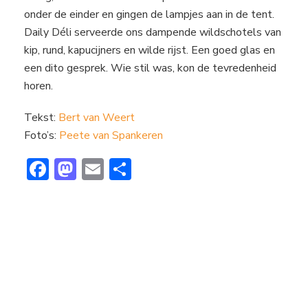
onder de einder en gingen de lampjes aan in de tent.
Daily Déli serveerde ons dampende wildschotels van
kip, rund, kapucijners en wilde rijst. Een goed glas en
een dito gesprek. Wie stil was, kon de tevredenheid
horen.
Tekst:
Bert van Weert
Foto’s:
Peete van Spankeren
F
M
E
D
ac
a
m
el
e
st
ai
e
b
o
l
n
o
d
ok
o
n