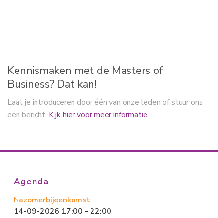
b
o
l
n
o
d
ok
o
n
Kennismaken met de Masters of
Business? Dat kan!
Laat je introduceren door één van onze leden of stuur ons
een bericht.
Kijk hier voor meer informatie.
Agenda
Nazomerbijeenkomst
14-09-2026 17:00 - 22:00