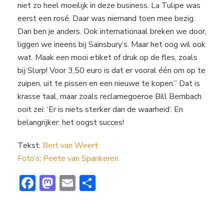
niet zo heel moeilijk in deze business. La Tulipe was
eerst een rosé. Daar was niemand toen mee bezig.
Dan ben je anders. Ook internationaal breken we door,
liggen we ineens bij Sainsbury’s. Maar het oog wil ook
wat. Maak een mooi etiket of druk op de fles, zoals
bij Slurp! Voor 3,50 euro is dat er vooral één om op te
zuipen, uit te pissen en een nieuwe te kopen.” Dat is
krasse taal, maar zoals reclamegoeroe Bill Bernbach
ooit zei: ‘Er is niets sterker dan de waarheid’. En
belangrijker: het oogst succes!
Tekst:
Bert van Weert
Foto’s
:
Peete van Spankeren
F
M
E
D
ac
a
m
el
e
st
ai
e