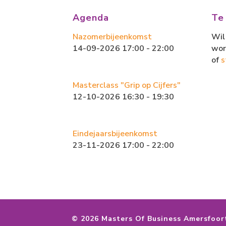
o
d
ok
o
Agenda
Te
n
Nazomerbijeenkomst
Wil 
14-09-2026 17:00 - 22:00
wor
of
s
Masterclass "Grip op Cijfers"
12-10-2026 16:30 - 19:30
Eindejaarsbijeenkomst
23-11-2026 17:00 - 22:00
©
2026 Masters Of Business Amersfoor