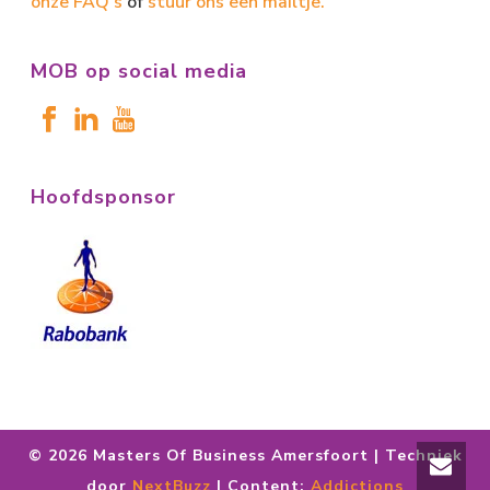
onze FAQ's
of
stuur ons een mailtje.
MOB op social media
Hoofdsponsor
©
2026 Masters Of Business Amersfoort | Techniek
door
NextBuzz
| Content:
Addictions