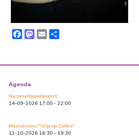
F
M
E
D
ac
a
m
el
e
st
ai
e
b
o
l
n
o
d
ok
o
Agenda
n
Nazomerbijeenkomst
14-09-2026 17:00 - 22:00
Masterclass "Grip op Cijfers"
12-10-2026 16:30 - 19:30