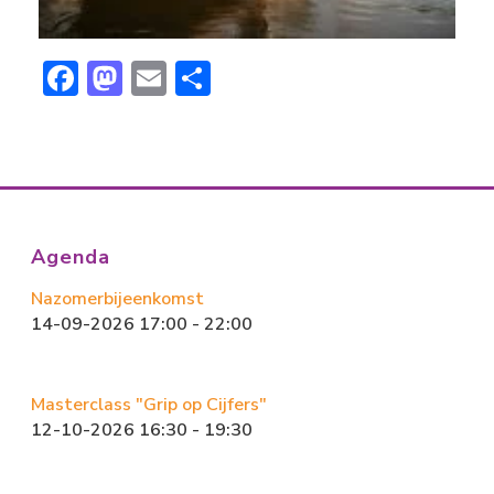
F
M
E
D
ac
a
m
el
e
st
ai
e
b
o
l
n
o
d
ok
o
Agenda
n
Nazomerbijeenkomst
14-09-2026 17:00 - 22:00
Masterclass "Grip op Cijfers"
12-10-2026 16:30 - 19:30