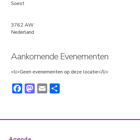
Soest
3762 AW
Nederland
Aankomende Evenementen
<li>Geen evenementen op deze locatie</li>
F
M
E
D
ac
a
m
el
e
st
ai
e
b
o
l
n
o
d
ok
o
Agenda