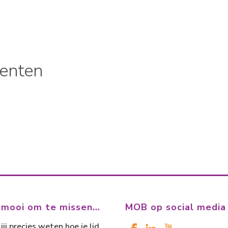
enten
 mooi om te missen…
MOB op social media
jij precies weten hoe je lid