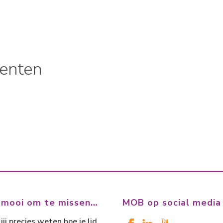
enten
 mooi om te missen…
MOB op social media
jij precies weten hoe je lid