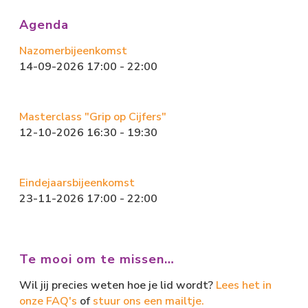
o
d
ok
o
Agenda
n
Nazomerbijeenkomst
14-09-2026 17:00 - 22:00
Masterclass "Grip op Cijfers"
12-10-2026 16:30 - 19:30
Eindejaarsbijeenkomst
23-11-2026 17:00 - 22:00
Te mooi om te missen…
Wil jij precies weten hoe je lid wordt?
Lees het in
onze FAQ's
of
stuur ons een mailtje.