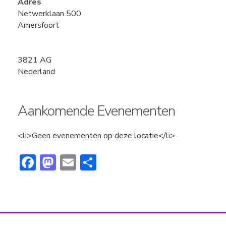
Adres
Netwerklaan 500
Amersfoort
3821 AG
Nederland
Aankomende Evenementen
<li>Geen evenementen op deze locatie</li>
F
M
E
D
ac
a
m
el
e
st
ai
e
b
o
l
n