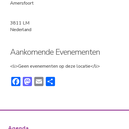
Amersfoort
3811 LM
Nederland
Aankomende Evenementen
<li>Geen evenementen op deze locatie</li>
F
M
E
D
ac
a
m
el
e
st
ai
e
b
o
l
n
o
d
ok
o
Agenda