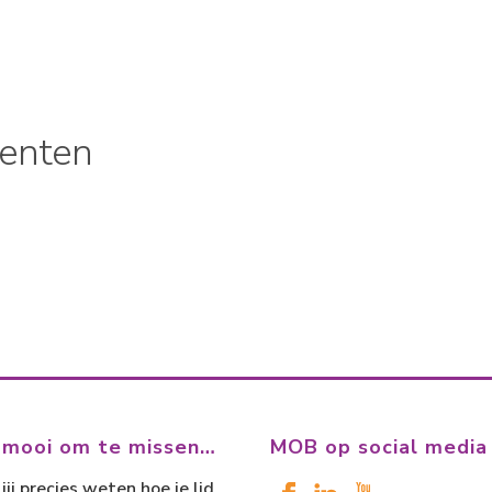
enten
 mooi om te missen…
MOB op social media
jij precies weten hoe je lid