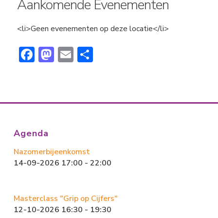
Aankomende Evenementen
<li>Geen evenementen op deze locatie</li>
F
M
E
D
ac
a
m
el
e
st
ai
e
b
o
l
n
o
d
ok
o
Agenda
n
Nazomerbijeenkomst
14-09-2026 17:00 - 22:00
Masterclass "Grip op Cijfers"
12-10-2026 16:30 - 19:30