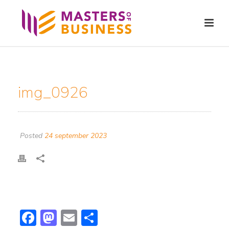
img_0926
Posted
24 september 2023
F
M
E
D