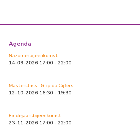
ac
a
m
el
e
st
ai
e
b
o
l
n
o
d
ok
o
Agenda
n
Nazomerbijeenkomst
14-09-2026 17:00 - 22:00
Masterclass "Grip op Cijfers"
12-10-2026 16:30 - 19:30
Eindejaarsbijeenkomst
23-11-2026 17:00 - 22:00