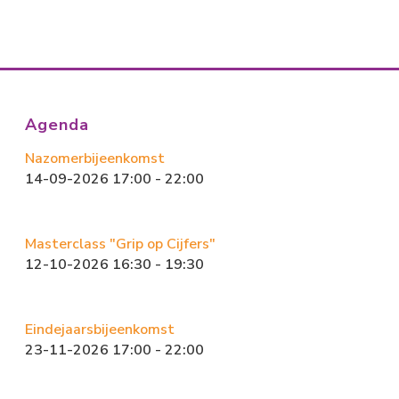
ac
a
m
el
e
st
ai
e
b
o
l
n
o
d
ok
o
Agenda
n
Nazomerbijeenkomst
14-09-2026 17:00 - 22:00
Masterclass "Grip op Cijfers"
12-10-2026 16:30 - 19:30
Eindejaarsbijeenkomst
23-11-2026 17:00 - 22:00