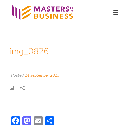
img_0826
Posted
24 september 2023
F
M
E
D