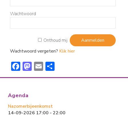
Wachtwoord
Onthoud mij
Wachtwoord vergeten?
Klik hier
F
M
E
D
ac
a
m
el
e
st
ai
e
b
o
l
n
Agenda
o
d
Nazomerbijeenkomst
ok
o
14-09-2026 17:00 - 22:00
n