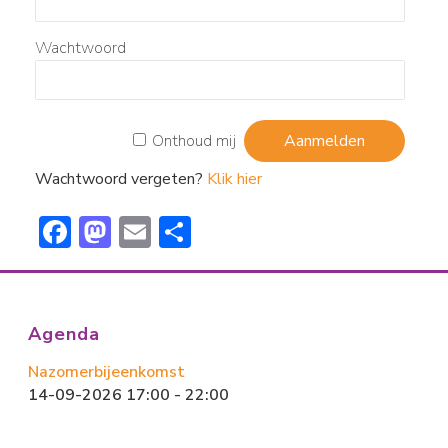
Wachtwoord
Onthoud mij
Wachtwoord vergeten?
Klik hier
F
M
E
D
ac
a
m
el
e
st
ai
e
b
o
l
n
Agenda
o
d
Nazomerbijeenkomst
ok
o
14-09-2026 17:00 - 22:00
n