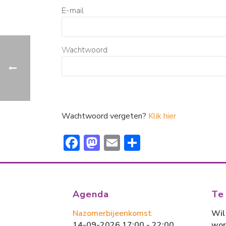
E-mail
Wachtwoord
Wachtwoord vergeten?
Klik hier
F
M
E
D
ac
a
m
el
e
st
ai
e
b
o
l
n
Agenda
Te
o
d
Nazomerbijeenkomst
Wil 
ok
o
14-09-2026 17:00 - 22:00
wor