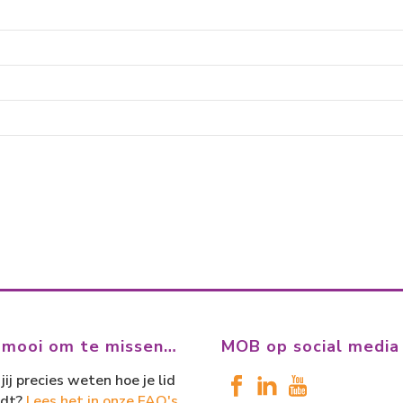
 mooi om te missen…
MOB op social media
jij precies weten hoe je lid
dt?
Lees het in onze FAQ's