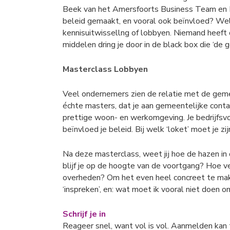
Beek van het Amersfoorts Business Team en Mat
beleid gemaakt, en vooral ook beïnvloed? We
kennisuitwissellng of lobbyen. Niemand heeft 
middelen dring je door in de black box die ‘d
Masterclass Lobbyen
Veel ondernemers zien de relatie met de geme
échte masters, dat je aan gemeentelijke conta
prettige woon- en werkomgeving. Je bedrijfsvo
beïnvloed je beleid. Bij welk ‘loket’ moet je zij
Na deze masterclass, weet jij hoe de hazen in
blijf je op de hoogte van de voortgang? Hoe 
overheden? Om het even heel concreet te maken
‘inspreken’, en: wat moet ik vooral niet doen
Schrijf je in
Reageer snel, want vol is vol. Aanmelden kan 