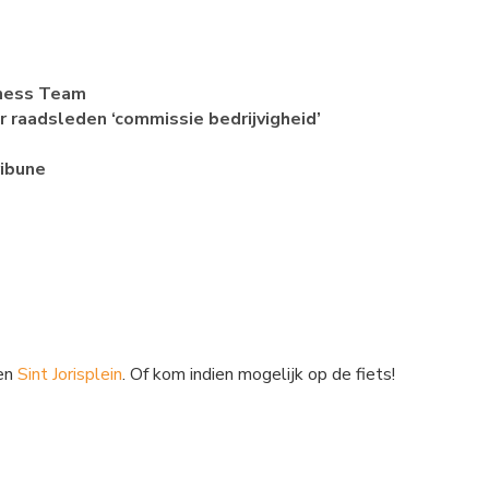
iness Team
 raadsleden ‘commissie bedrijvigheid’
ribune
en
Sint Jorisplein
. Of kom indien mogelijk op de fiets!