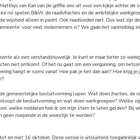
thijs van Kan van de griffie ons uit voor een kijkje achter de
lke rol spelen B&W, de raadsfracties en de ambtelijke werkgro
de wijsheid alleen in pacht. Ook raadsleden niet. Dus wat zijn
e gemeente’ voor veel ondernemers is? We gaan het vanmiddag zi
ente als een verstandshuwelijk. Je kunt er maar beter zo wei
cten niet ontkomt. Of het nu gaat om een vergunning, om netconge
ering hangt er soms vanaf. Hoe pak je het dan aan? Hoe krijg j
n?
 de gemeentelijke besluitvorming lopen. Wat doen fracties, de r
verloopt de besluitvorming en wat doen werkgroepen? Welke zijn
: welke middelen heb ik om mijn stem te laten gelden? Bij wie
 om geen roepende in de woestijn te worden?
tot en met 16 oktober. Deze sessie is uitsluitend toegankelijk v