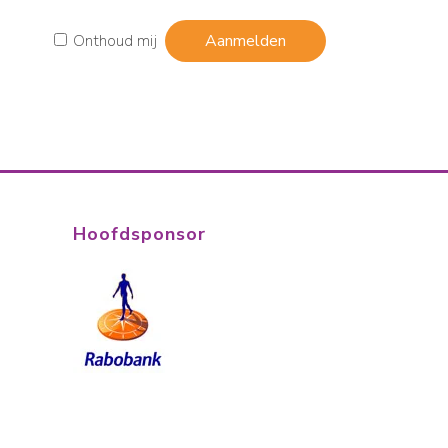
Onthoud mij
Hoofdsponsor