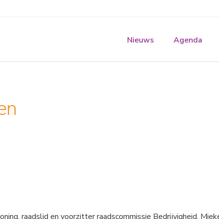
Nieuws
Agenda
en
ing, raadslid en voorzitter raadscommissie Bedrijvigheid, Miek