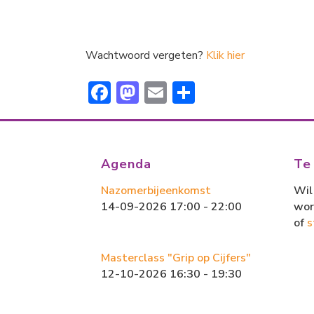
Wachtwoord vergeten?
Klik hier
F
M
E
D
ac
a
m
el
e
st
ai
e
b
o
l
n
Agenda
Te
o
d
Nazomerbijeenkomst
Wil 
ok
o
14-09-2026 17:00 - 22:00
wor
n
of
s
Masterclass "Grip op Cijfers"
12-10-2026 16:30 - 19:30