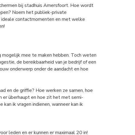
 schermen bij stadhuis Amersfoort. Hoe wordt
epen? Noem het publiek-private
 de ideale contactmomenten en met welke
en!
nig mogelijk mee te maken hebben. Toch weten
stie, de bereikbaarheid van je bedrijf of een
e jouw onderwerp onder de aandacht en hoe
aad en de griffie? Hoe werken ze samen, hoe
 er überhaupt en hoe zit het met semi-
 kan ik vragen indienen, wanneer kan ik
oor leden en er kunnen er maximaal 20 in!