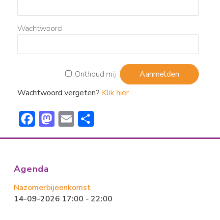
Wachtwoord
Onthoud mij
Wachtwoord vergeten?
Klik hier
F
M
E
D
ac
a
m
el
e
st
ai
e
b
o
l
n
Agenda
o
d
Nazomerbijeenkomst
ok
o
14-09-2026 17:00 - 22:00
n