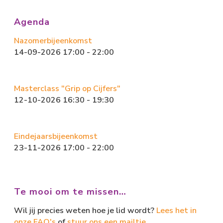
o
d
ok
o
Agenda
n
Nazomerbijeenkomst
14-09-2026 17:00 - 22:00
Masterclass "Grip op Cijfers"
12-10-2026 16:30 - 19:30
Eindejaarsbijeenkomst
23-11-2026 17:00 - 22:00
Te mooi om te missen…
Wil jij precies weten hoe je lid wordt?
Lees het in
onze FAQ's
of
stuur ons een mailtje.