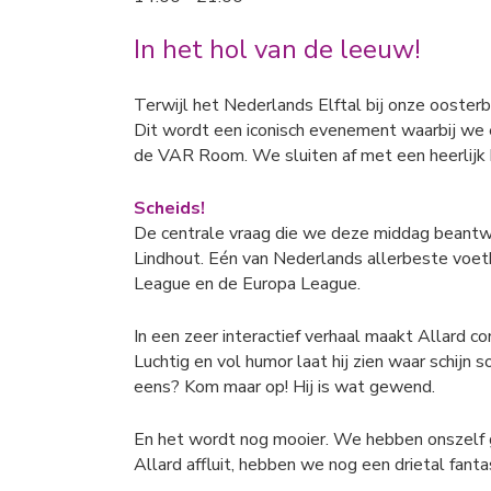
In het hol van de leeuw!
Terwijl het Nederlands Elftal bij onze ooster
Dit wordt een iconisch evenement waarbij we e
de VAR Room. We sluiten af met een heerlijk b
Scheids!
De centrale vraag die we deze middag beantwo
Lindhout. Eén van Nederlands allerbeste voetb
League en de Europa League.
In een zeer interactief verhaal maakt Allard co
Luchtig en vol humor laat hij zien waar schij
eens? Kom maar op! Hij is wat gewend.
En het wordt nog mooier. We hebben onszelf ge
Allard affluit, hebben we nog een drietal fan