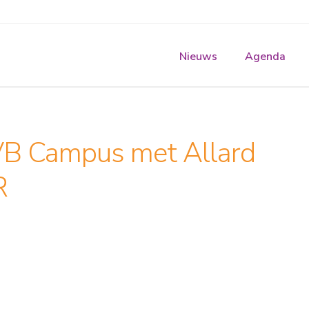
Nieuws
Agenda
VB Campus met Allard
R