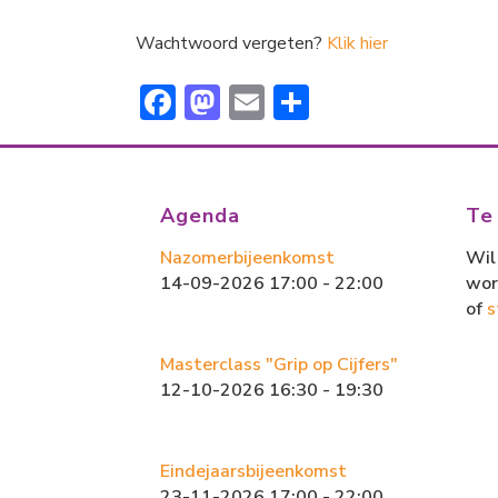
Wachtwoord vergeten?
Klik hier
F
M
E
D
ac
a
m
el
e
st
ai
e
b
o
l
n
Agenda
Te
o
d
Nazomerbijeenkomst
Wil 
ok
o
14-09-2026 17:00 - 22:00
wor
n
of
s
Masterclass "Grip op Cijfers"
12-10-2026 16:30 - 19:30
Eindejaarsbijeenkomst
23-11-2026 17:00 - 22:00