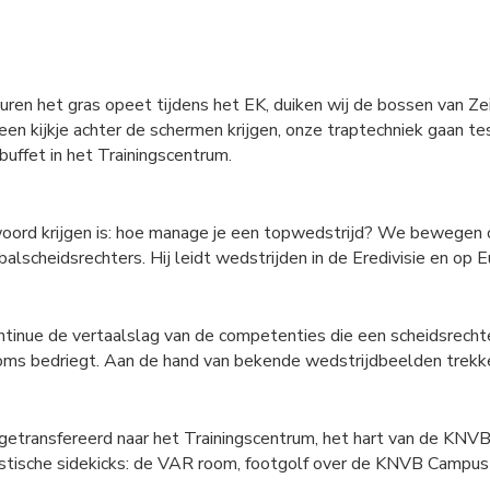
buren het gras opeet tijdens het EK, duiken wij de bossen van 
en kijkje achter de schermen krijgen, onze traptechniek gaan te
uffet in het Trainingscentrum.
ord krijgen is: hoe manage je een topwedstrijd? We bewegen on
alscheidsrechters. Hij leidt wedstrijden in de Eredivisie en op
ntinue de vertaalslag van de competenties die een scheidsrechter 
n soms bedriegt. Aan de hand van bekende wedstrijdbeelden trekk
transfereerd naar het Trainingscentrum, het hart van de KNVB. 
tastische sidekicks: de VAR room, footgolf over de KNVB Campus