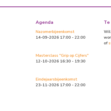
b
o
l
n
o
d
ok
o
Agenda
Te
n
Nazomerbijeenkomst
Wil 
14-09-2026 17:00 - 22:00
wor
of
s
Masterclass "Grip op Cijfers"
12-10-2026 16:30 - 19:30
Eindejaarsbijeenkomst
23-11-2026 17:00 - 22:00