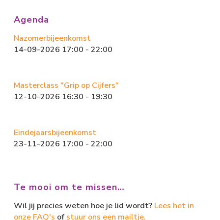
o
d
ok
o
Agenda
n
Nazomerbijeenkomst
14-09-2026 17:00 - 22:00
Masterclass "Grip op Cijfers"
12-10-2026 16:30 - 19:30
Eindejaarsbijeenkomst
23-11-2026 17:00 - 22:00
Te mooi om te missen…
Wil jij precies weten hoe je lid wordt?
Lees het in
onze FAQ's
of
stuur ons een mailtje.