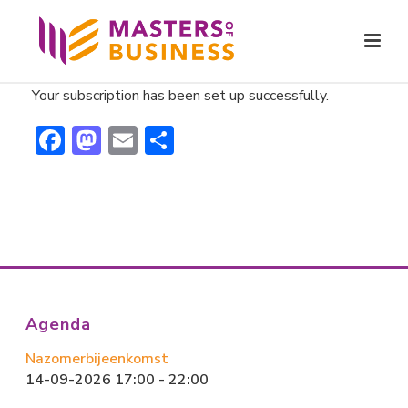
Your subscription has been set up successfully.
F
M
E
D
ac
a
m
el
e
st
ai
e
b
o
l
n
o
d
ok
o
n
Agenda
Nazomerbijeenkomst
14-09-2026 17:00 - 22:00